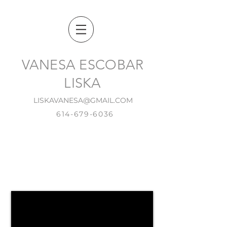
VANESA ESCOBAR
LISKA
LISKAVANESA@GMAIL.COM
614-679-6036