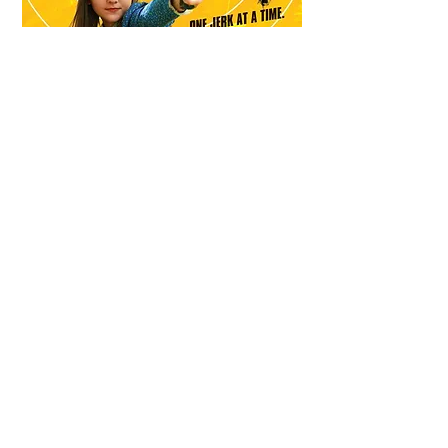
pROP mASTER
GOD BLESS AMERICA